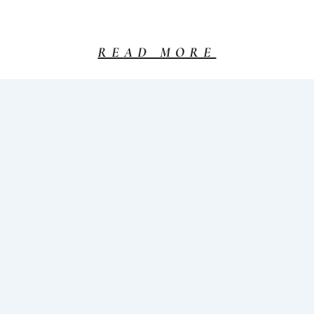
READ MORE
LE 9ÈME
FESTIVAL
DES
INSECTES
EST