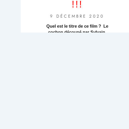
!!!
9 DÉCEMBRE 2020
Quel est le titre de ce film ? Le
cochon découpé par Sylvain,
maître de la cuisson à la broche
READ MORE
MEILLEURS