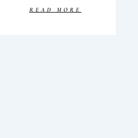
READ MORE
RITON À LA
MAISON
DU PONT,
POUR « LE
PAYSAN
MAGNIFIQUE »