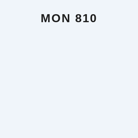
Aller
au
contenu
MON 810