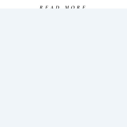
READ MORE
LE 12ÈME
FESTIVAL
DES
INSECTES
:
DEMANDEZ