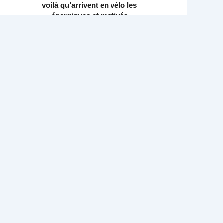
voilà qu’arrivent en vélo les
énergiques et motivés
participants de l’Alter D tour,
partis
READ MORE
»
BONBOUDAN